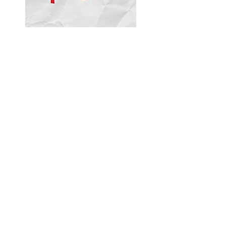
私のジョークブックをここから
Amazonで購入してください！
5. I am one of 52 authors in "Porch
to Porch: A Maritime Haiku
Anthology"